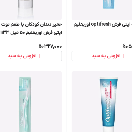
مسواک اپتی فرش optifresh اوریفلیم
خمیر دندان کودکان با طعم توت 
اپتی فرش اوریفلیم 50 میل 31133
327,000
5
افزودن به سبد
افزودن به سبد