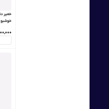
خمیر دن
خوشبو کننده 100 می
00,000