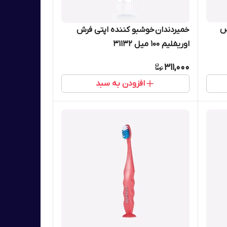
س
خمیردندان خوشبو کننده اپتی فرش
اوریفلیم 100 میل 31132
311,000
افزودن به سبد