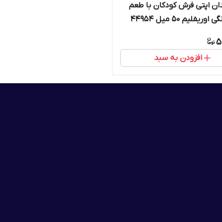
ان اپتی فرش کودکان با طعم
ریفلیم 50 میل 44954
5
افزودن به سبد