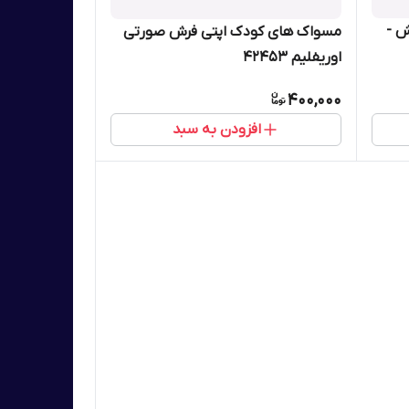
ش -
مسواک های کودک اپتی فرش صورتی
اوریفلیم 42453
400,000
افزودن به سبد