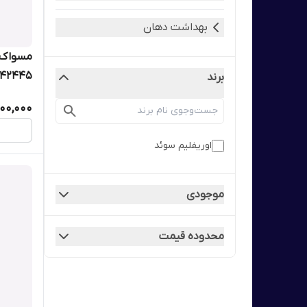
بهداشت دهان
42445
برند
00,000
اوریفلیم سوئد
موجودی
محدوده قیمت