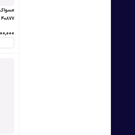
مسواک ک
40877
00,000