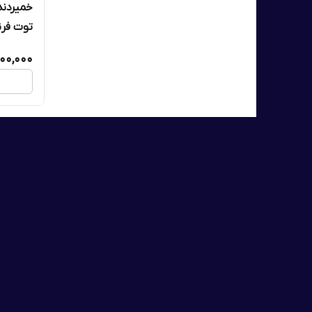
خمیردند
توت فرنگی او
00,000