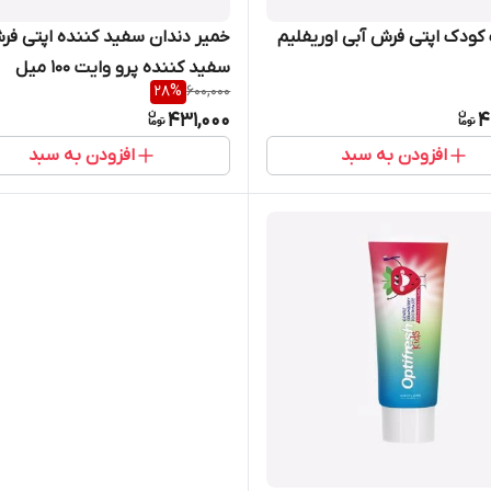
ودک اپتی فرش آبی اوریفلیم
خمیر دندان سفید کننده اپتی فر
سفید کننده پرو وایت 100 میل
28
%
600,000
اوریفلیم شماره 38874
431,000
4
افزودن به سبد
افزودن به سبد