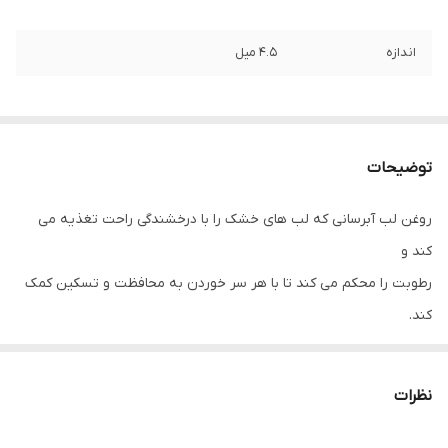
اندازه
4.5 میل
توضیحات
روغن لب آبرسانی که لب های خشک را با درخشندگی راحت تغذیه می
کند و
رطوبت را محکم می کند تا با هر سر خوردن به محافظت و تسکین کمک
کند.
بافت بدون وزن مبتنی بر روغن بدون دردسر در لب ها ذوب می شود تا
درخشش دلپذیری از رنگ شفاف، بدون چسبندگی را نشان دهد.
نظرات
روغن ماکادمیا خالص، یک "ابر غذای مغذی برای لب ها"، لب ها را نرم و
مرطوب نگه می دارد.