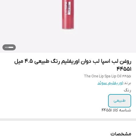
روغن لب اسپا لب دوان اوریفلیم رنگ طبیعی 4.5 میل
44551
The One Lip Spa Lip Oil 44551
برند:
اوریفلیم سوئد
رنگ
طبیعی
شناسه کالا
44551
مشخصات