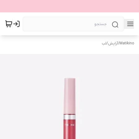
Matikino
/
آرایش
/
لب