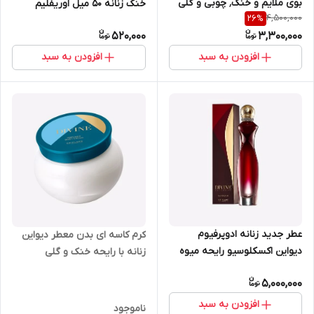
بوی ملایم و خنک٬ چوبی و گلی
خنک زنانه 50 میل اوریفلیم
4,500,000
26
%
50 میل اویفلیم 38497
41542
520,000
3,300,000
افزودن به سبد
افزودن به سبد
عطر جدید زنانه ادوپرفیوم
کرم کاسه ای بدن معطر دیواین
دیواین اکسکلوسیو رایحه میوه
زنانه با رایحه خنک و گلی
ای 50 میل اوریفلیم 38498
اوریفلیم 250 میل 41545
5,000,000
افزودن به سبد
ناموجود