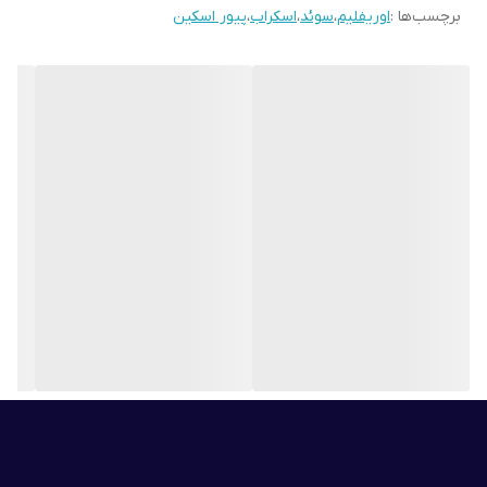
برچسب‌ها :
اوریفلیم
،
سوئد
،
اسکراب
،
پیور اسکین