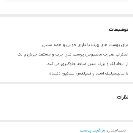
توضیحات
برای پوست های چرب یا دارای جوش و همه سنین
اسکراب صورت مخصوص پوست های چرب و مستعد جوش و لک
از ایجاد لک و بزرگ شدن منافذ جلوگیری می کند.
با سالیسیلیک اسید و کمپلکس تسکین دهنده.
منافذ مسدود شده را باز و کوچک می کند
لک ها را هدف قرار می دهد و از آن جلوگیری می کند
نظرات
لایه برداری می کند تا پوست نرم و صاف بماند
حاوي ساليسيليك اسيد ,عصاره ریحان ٬ درخت چای و پانتنول
انقضا ۷/۲۰۲۵
دسته‌بندی
:
مراقبت پوست