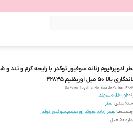
طر ادوپرفیوم زنانه سوفیور توگدر با رایحه گرم و تند و ش
دگاری بالا 50 میل اوریفلیم 42835
So Fever Together Her Eau de Parfum 428
ند:
اوریفلیم سوئد
ته‌بندی
:
عطر
چسب‌ها :
عطر زنانه
،
سوئد
،
اوریفلیم
،
سوفیور توگدر
دازه
:
50 میل