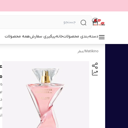
دسته‌بندی محصولات
خانه
پیگیری سفارش
همه محصولات
Matikino
/
عطر
ع
مان
35
بر
دس
بر
ان