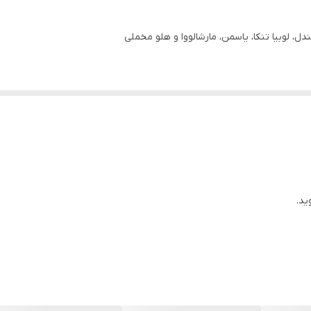
ل، لوبیا تنکا، یاسمن، مارشالووا و هلو مخملی
ید.