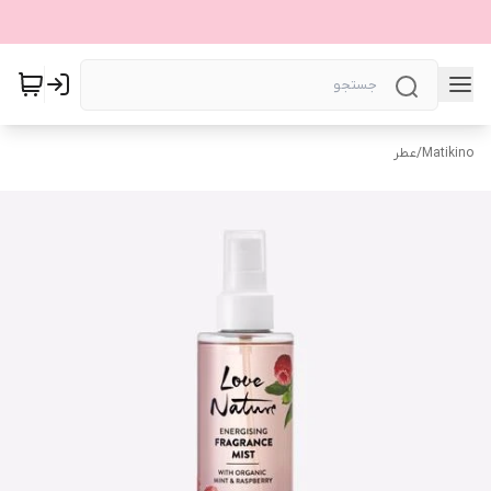
Matikino
/
عطر