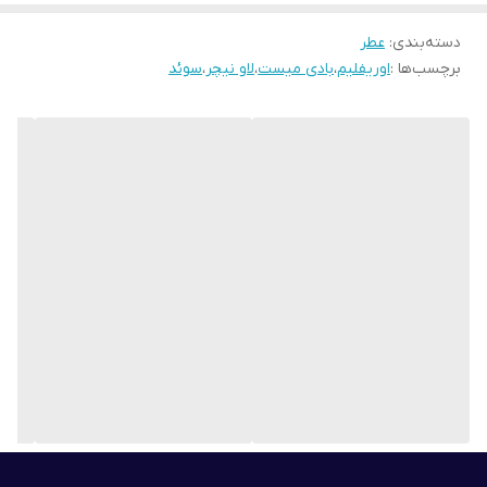
با عصاره های ارگانیک طبیعی
دسته‌بندی
:
عطر
برچسب‌ها :
اوریفلیم
،
بادی میست
،
لاو نیچر
،
سوئد