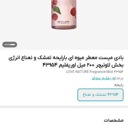
بادی میست معطر میوه ای بارایحه تمشک و نعناع انرژی
بخش لاونیچر 200 میل اوریفلیم 43954
LOVE NATURE Fragrance Mist 43954
برند:
اوریفلیم سوئد
رایحه
43954 تمشک و نعناع
مشخصات