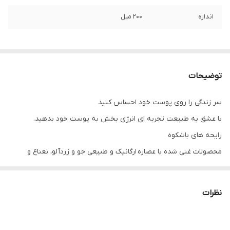
اندازه
200 میل
توضیحات
سر زندگی را روی پوست خود احساس کنید
با عشق به طبیعت تجربه ای انرژی بخش به پوست خود بدهید.
رایحه های باشکوه
محصولات غنی شده با عصاره ارگانیک و طبیعی جو و زردآلو، نعناع و
تمشک، آب نارگیل و خربزه
رایحه گلی میوه ای با نت های ملایم و مخملی
نظرات
برای استفاده در تمام بدن طراحی شده است
با الکل 100% گیاهی که منشاء طبیعی دارد