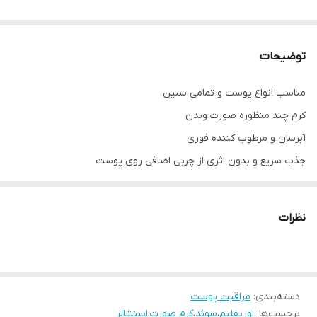
توضیحات
مناسب انواع پوست و تمامی سنین
کرم چند منظوره صورت وبدن
آبرسان و مرطوب کننده فوری
جذب سریع و بدون اثری از چربی اضافی روی پوست
مراقبت و محافظت کننده پوست
حاوی ویتامین E و روغن کانولا
نظرات
باز گرداندن رطوبت پوست
دسته‌بندی
:
مراقبت پوست
برچسب‌ها :
اوریفلیم
،
سوئد
،
کرم صورت
،
اسنشالز