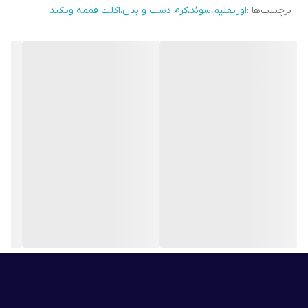
برچسب‌ها :
اوریفلیم
،
سوئد
،
کرم دست و بدن
،
اکلت فممه ویکند