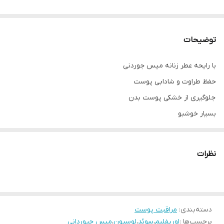
توضیحات
با رایحه عطر زنانه میس جوردنی
حفظ طراوت و شادابی پوست
جلوگیری از خشکی پوست بدن
بسيار خوشبو
نرم كنندگی بالا
آبرسانی پوست بدن
نظرات
ضدحساسيت و ملايم
دسته‌بندی
:
مراقبت پوست
برچسب‌ها :
اوریفلیم
،
سوئد
،
لوسیون
،
میس جیوردانی