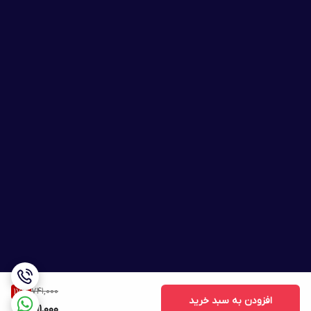
741,000
17
%
افزودن به سبد خرید
611,000