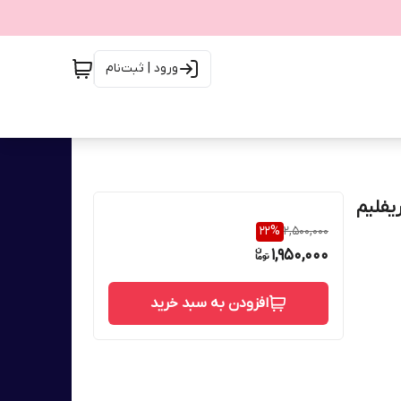
ورود | ثبت‌نام
یفلیم
22
%
2,500,000
1,950,000
افزودن به سبد خرید