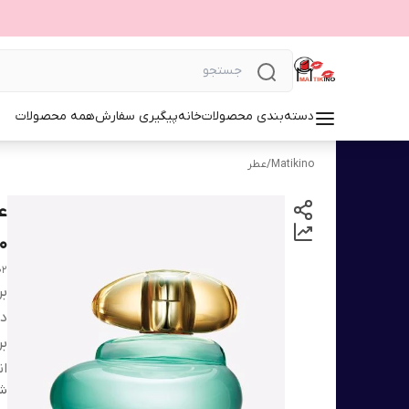
دسته‌بندی محصولات
خانه
پیگیری سفارش
همه محصولات
Matikino
/
عطر
ع
50 می
02
بر
دس
بر
ان
شن