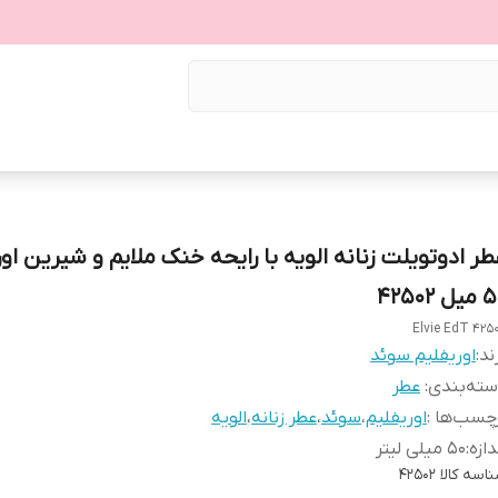
طر ادوتویلت زنانه الویه با رایحه خنک ملایم و شیرین اور
ل 42502
Elvie EdT 425
ند:
اوریفلیم سوئد
ته‌بندی
:
عطر
چسب‌ها :
اوریفلیم
،
سوئد
،
عطر زنانه
،
الویه
دازه
:
50 میلی لیتر
اسه کالا
42502