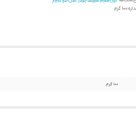
چسب‌ها :
اوریفلیم
،
سوئد
،
پودر بدن
،
لاو نیچر
دازه
:
100 گرم
100 گرم