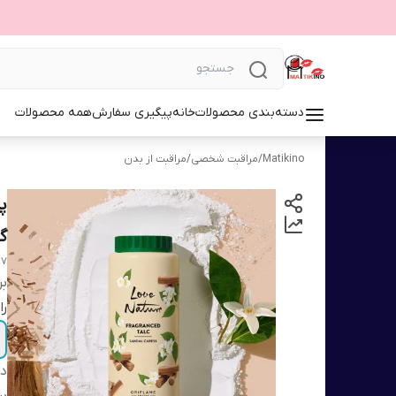
دسته‌بندی محصولات
خانه
پیگیری سفارش
همه محصولات
Matikino
/
مراقبت شخصی
/
مراقبت از بدن
گر
07
بر
را
دس