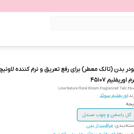
م اوریفلیم 45107
Love Nature Floral Bloom Fragranced Talc 451
ند:
اوریفلیم سوئد
یحه
گل یاسمن و چوب صندل
ته‌بندی
:
مراقبت از بدن