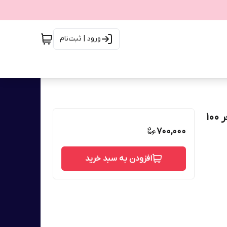
ورود | ثبت‌نام
پودر بدن (تالک معطر) برای رفع تعریق و نرم کننده لاونیچر 100
700,000
افزودن به سبد خرید