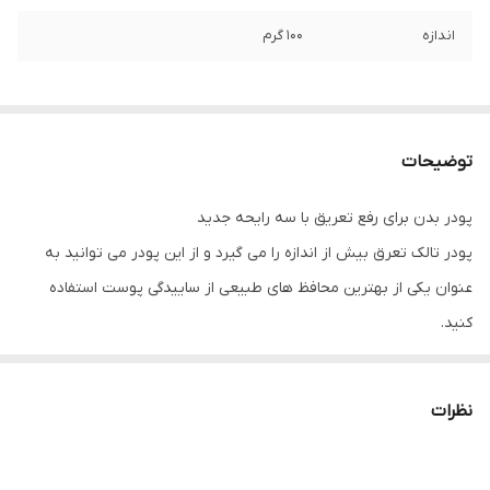
اندازه
100 گرم
توضیحات
پودر بدن برای رفع تعریق با سه رایحه جدید
پودر تالک تعرق بیش از اندازه را می گیرد و از این پودر می توانید به
عنوان یکی از بهترین محافظ های طبیعی از ساییدگی پوست استفاده
کنید.
لباس ها و الیاف مصنوعی باعث ایجاد التهاب و خارش پوست می شود
برای تسکین پوست ملتهب می توانید از پودر تالک آن استفاده کند.
نظرات
این دانه های سفید معدنی روی پوست می لغزند و باعث ایجاد نرمی و
لطافت آن می شوند.