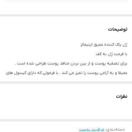
توضیحات
ژل پاک کننده عمیق اپتیمالز
با فرمت ژل به کف
برای تصفیه پوست و از بین بردن منافذ پوست طراحی شده است .
عمیقا و به آرامی پوست را تمیز می کند ، با فرمولی که دارای کپسول های
خرد شده و روغن بادام است.
به علاوه ، این شامل اسیدهای میوه و ویتامین C حاصل از توت فرنگی، با
نظرات
خاصیت آنتی اکسیدانی لایه بردارهای طبیعی است که به تقویت
درخشندگی پوست کمک می کند و باعث می شود پوست فورا شاداب شود!
با عمیق تمیز کردن ، تصفیه پوست ، رفع منافذ ، نرم شدن ، به تقویت
دسته‌بندی
:
درخشندگی کمک می کند
مراقبت پوست