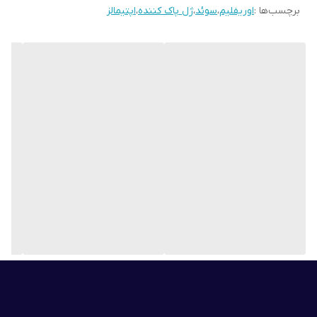
برچسب‌ها :
اوریفلیم
،
سوئد
،
ژل پاک کننده
،
اپتیمالز
ایده آل برای پوست خشن
با آب به کف تبدیل می شود
از بین بردن منافذ پوست و درخشندگی پوست را تقویت می کند
تغذیه پوست با اسیدهای میوه و ویتامین C حاصل از توت فرنگی
کپسول های آزاد کننده روغن بادام در هنگام پاکسازی باز می شوند و به
نرم شدن پوست کمک می کنند و به جلوگیری از احساس خشکی کمک
می کنند