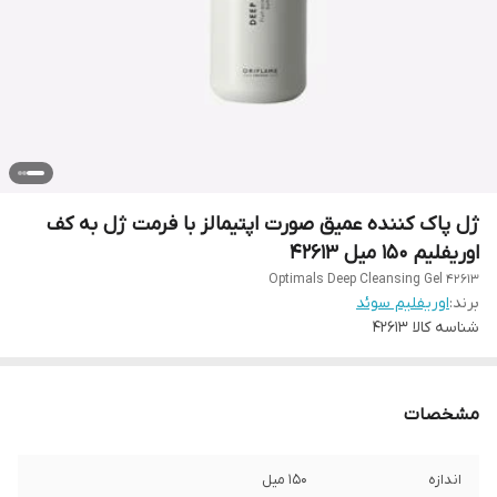
ژل پاک کننده عمیق صورت اپتیمالز با فرمت ژل به کف
اوریفلیم 150 میل 42613
Optimals Deep Cleansing Gel 42613
برند:
اوریفلیم سوئد
شناسه کالا
42613
مشخصات
اندازه
150 میل