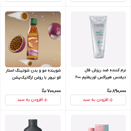
نرم کننده ضد ریزش فال
شوینده مو و بدن شوتینگ استار
دیفنس هیراکس اوریفلیم 200
لاو نیچر با روغن ارگانیک پشن
میل 35931
فروت 250 میل اوریفلیم 46292
700,000
890,000
افزودن به سبد
افزودن به سبد