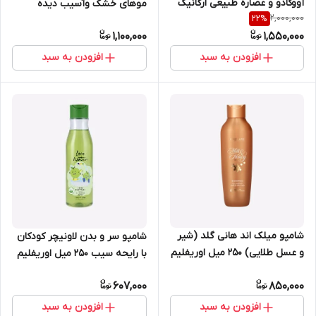
آووکادو و عصاره طبیعی ارگانیک
موهای خشک وآسیب دیده
2,000,000
22
%
بابونه لاونیچر ۲ در ۱ مناسب انواع
اوریفلیم 500 میل 41298
1,100,000
1,550,000
مو اوریفلیم 500 میل 41362
افزودن به سبد
افزودن به سبد
شامپو میلک اند هانی گلد (شیر
شامپو سر و بدن لاونیچر کودکان
و عسل طلایی) 250 میل اوریفلیم
با رایحه سیب 250 میل اوریفلیم
مخصوص موهای خشک 35957
40775
607,000
850,000
افزودن به سبد
افزودن به سبد