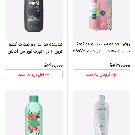
روغن جو دو سر بدن و مو کودک
شوینده مو، بدن و صورت اکتیو
بیبی او 150 میل اوریفلیم 35773
کربن 3 در 1 نورث فور من آقایان
اوریفلیم 44575
900,000
670,000
افزودن به سبد
افزودن به سبد