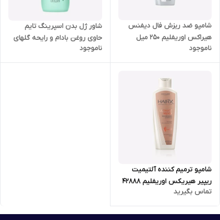
شامپو ضد ریزش فال دیفنس
شاور ژل بدن اسپرینگ تایم
هیراکس اوریفلیم 250 میل
حاوی روغن بادام و رایحه گلهای
ناموجود
ناموجود
35926
بهاری اوریفلیم 250 میل 44357
شامپو ترمیم کننده آلتیمیت
ریپیر هیریکس اوریفلیم 42888
تماس بگیرید