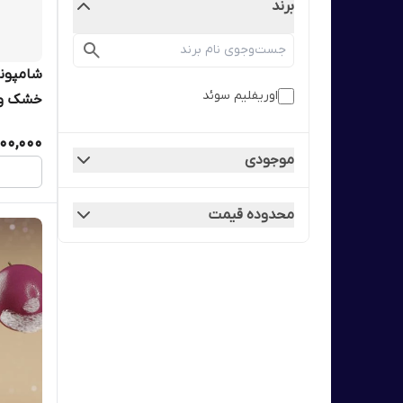
برند
شامپون
اوریفلیم سوئد
41298
,100,000
موجودی
محدوده قیمت