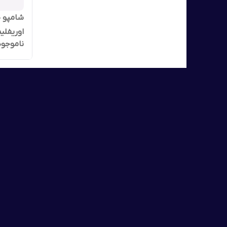
شامپو 
اوریفلیم 250 میل 6
ناموجود