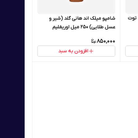
 توت
شامپو میلک اند هانی گلد (شیر و
عسل طلایی) 250 میل اوریفلیم
مخصوص موهای خشک 35957
850,000
افزودن به سبد