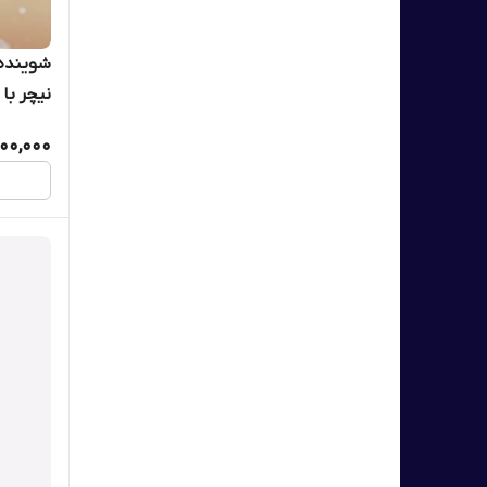
شوینده 
میل اوریفل
00,000