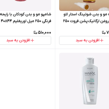
مو و بدن شوتینگ استار لاو
شامپو مو و بدن کودکان با رایحه
نیچر با روغن ارگانیک پشن فروت 250
فرنگی 250 میل اوریفلیم 40844
یم 46292
510,000
7
افزودن به سبد
افزودن به سبد