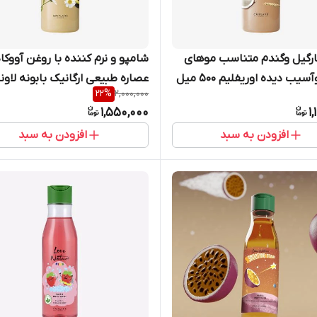
ارگیل وگندم متناسب موهای
شامپو و نرم کننده با روغن آووکاد
خشک وآسیب دیده اوریفلیم 500 میل
22
%
2,000,000
1,550,000
1
41362
افزودن به سبد
افزودن به سبد