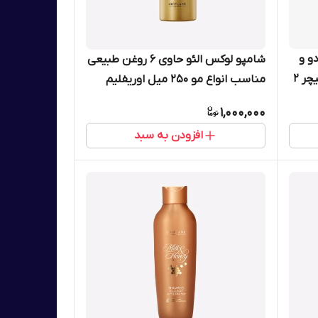
و و
شامپو لوکس الئو حاوی 6 روغن طبیعی
عصاره طبیعی ارگانیک بابونه لاونیچر ۲
مناسب انواع مو 250 میل اوریفلیم
در ۱ مناسب انواع مو اوریفلیم 500 میل
38585
1,000,000
افزودن به سبد