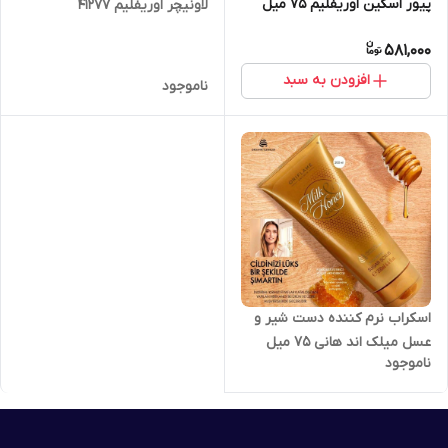
پیور اسکین اوریفلیم 75 میل
لاونیچر اوریفلیم 41277
41675
581,000
افزودن به سبد
ناموجود
اسکراب نرم کننده دست شیر و
عسل میلک اند هانی 75 میل
ناموجود
اوریفلیم 33447