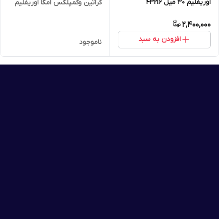
اوریفلیم 30 میل 43216
کراتین وکمپلکس امگا اوریفلیم
32908
2,400,000
افزودن به سبد
ناموجود