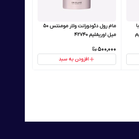
ا
مام رول دئودورانت ولار مومنتس 50
فلیم
میل اوریفلیم 42740
500,000
افزودن به سبد