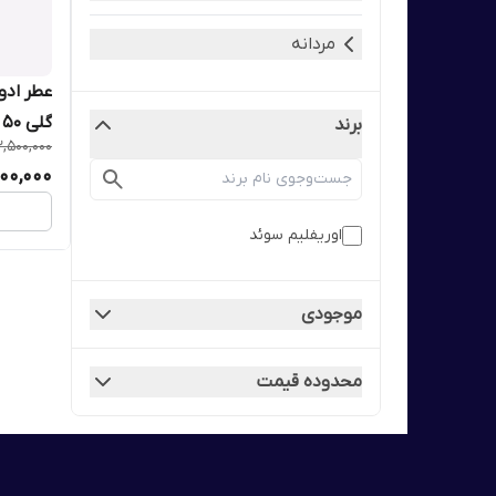
مردانه
گلی 50 میل اوریفلیم 42514
برند
2,500,000
000,000
اوریفلیم سوئد
موجودی
محدوده قیمت