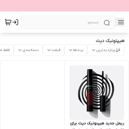
هیپتونیک دیث
پربازدیدترین
برندها
قیمت
دسته‌بندی
فقط م
ریمل جدید هیپنوتیک دپث برای