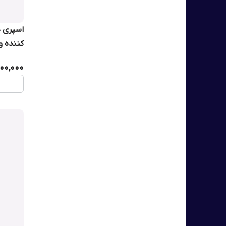
اسپری 
اکتیول 150 میل اوریفلیم 33144
00,000