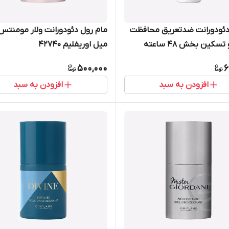
دئودورانت ضدتعریق محافظت
کننده و تسکین بخش 48 ساعته
میل اوریفلیم 42740
500,000
6
افزودن به سبد
افزودن به سبد