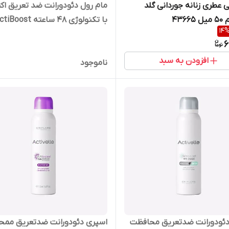
ی عطری زنانه جوردانی گلد
مام رول دئودورانت ضد تعریق اک
4366
با تکنولوژی 48 ساعته Boost
14
6
41303
افزودن به سبد
ناموجود
دئودورانت ضدتعریق محافظت
اسپری دئودورانت ضدتعریق ممح