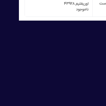
وست
اوریفلیم 43928
ناموجود