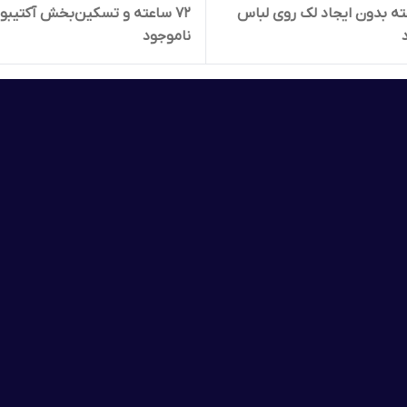
عته بدون ایجاد لک روی لباس
۷۲ ساعته و تسکین‌بخش آکتیب
ناموجود
 اثر خنک کنندگی آکتیبوست
اکتیول 150 میل اوریفلیم 33147