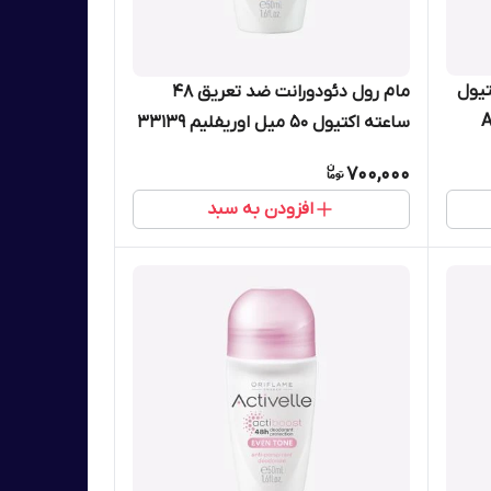
تیول
مام رول دئودورانت ضد تعریق 48
Act
ساعته اکتیول 50 میل اوریفلیم 33139
700,000
افزودن به سبد