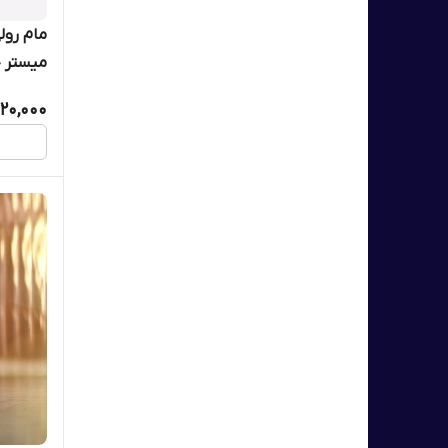
مام رول
42524
20,000