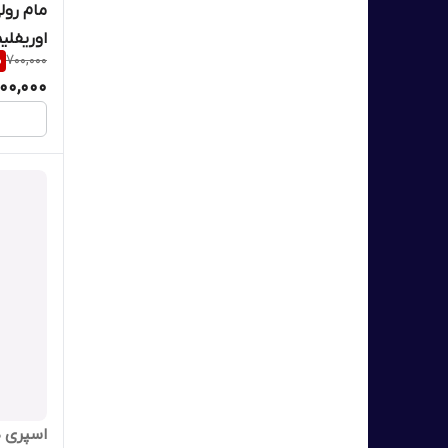
مام رول
اوریفلیم 50 میل 5
%
700,000
00,000
اسپری 