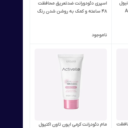
تیول
اسپری دئودورانت ضدتعریق محافظت
Acti
48 ساعته و کمک به روشن شدن رنگ
مخصوص لباس تیره اوریفلیم 50 میل
پوست آکتیبوست اکتیول 150 میل
اوریفلیم 43925
ناموجود
افظت
مام دئودرانت کرمی ایون تاون اکتیول