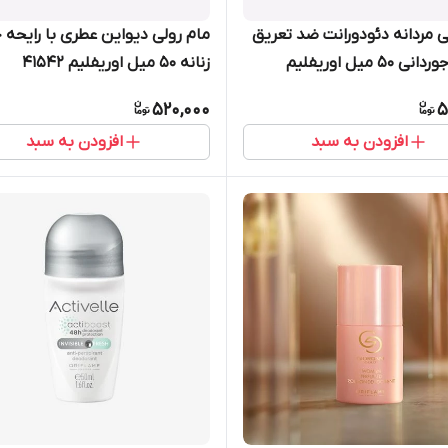
ی مردانه دئودورانت ضد تعریق
مام رولی دیواین عطری با رایحه
میستر جوردانی 50 میل اوریفلیم
زنانه 50 میل اوریفلیم 41542
520,000
5
افزودن به سبد
افزودن به سبد