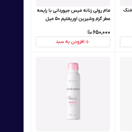
 خنک
مام رولی زنانه میس جیوردانی با رایحه
عطر گرم وشیرین اوریفلیم 50 میل
34079
650,000
افزودن به سبد