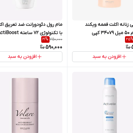
ی زنانه اکلت فممه ویکند
مام رول دئودورانت ضد تعریق اک
3 کپی
با تکنولوژی 72 ساعته iBoost
21
%
750,000
25
اوریفلیم 50 میل 33142
590,000
افزودن به سبد
افزودن به سبد