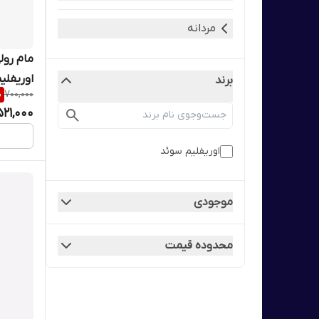
مردانه
مام رول
اوریفلیم 50 میل 4079
برند
%
700,000
521,000
اوریفلیم سوئد
موجودی
محدوده قیمت