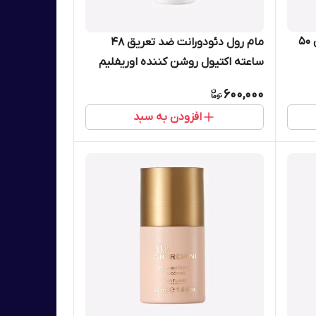
مام رول دئودورانت ولار مومنتس 50
مام رول دئودورانت ضد تعریق 48
ساعته اکتیول روشن کننده اوریفلیم
50 میل 43926
600,000
افزودن به سبد