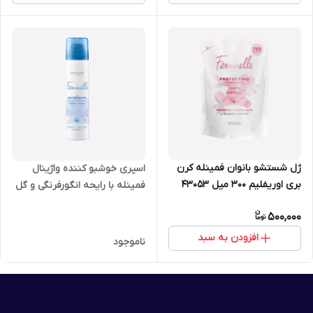
ژل شستشو بانوان فمینله کرن
اسپری خوشبو کننده واژینال
بری اوریفلیم 300 میل 43053
فمینله با رایحه انگورفرنگی و گل
نیلوفر آبی اوریفلیم 75 میل
500,000
34502
افزودن به سبد
ناموجود