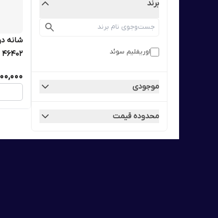
برند
اوریفلیم سوئد
46402
00,000
موجودی
محدوده قیمت