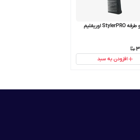
شانه دو طرفه StylerPRO اوریفلیم
3
افزودن به سبد