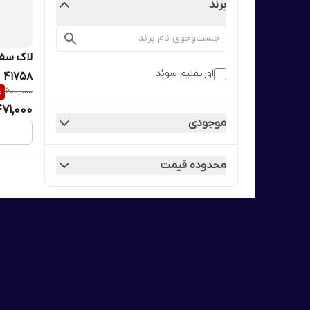
برند
لاک سفت
اوریفلیم سوئد
41758
%
600,000
71,000
موجودی
محدوده قیمت