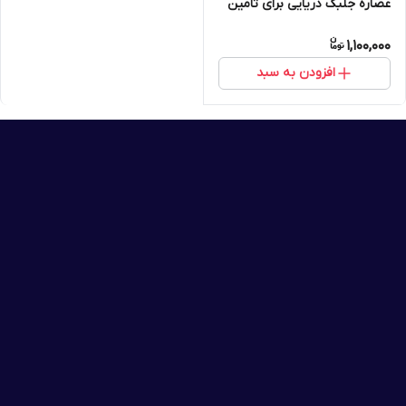
عصاره جلبک دریایی برای تامین
رطوبت پوست کمک به اﻓﺰاﯾﺶ
1,100,000
اﻧﻌﻄﺎف ﭘﺬﯾﺮی اپتیمالز 15 میل
اویفلیم 44387
افزودن به سبد