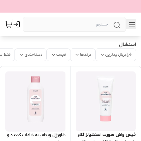
اسنشال
پربازدیدترین
برندها
قیمت
دسته‌بندی
فقط م
فیس واش صورت اسنشیالز گلاو
شاورژل ویتامینه شاداب کننده و