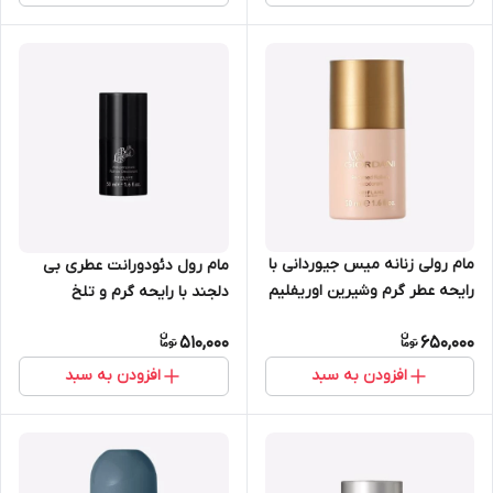
مام رولی زنانه میس جیوردانی با
مام رول دئودورانت عطری بی
رایحه عطر گرم وشیرین اوریفلیم
دلجند با رایحه گرم و تلخ
50 میل 34079
اوریفلیم 50 میل 34076
510,000
650,000
افزودن به سبد
افزودن به سبد