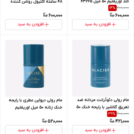
گلد اوریفلیم 50 میل 43665
48 ساعته اکتیول روشن کننده
700,000
14
%
اوریفلیم 50 میل 43926
600,000
600,000
افزودن به سبد
افزودن به سبد
مام رولی دئودُرانت مردانه ضد
مام رولی دیواین عطری با رایحه
تعریق گلاشیر با رایحه خنک 50
خنک زنانه 50 میل اوریفلیم
700,000
39
%
میل اوریفلیم 42542
41542
520,000
421,000
افزودن به سبد
افزودن به سبد