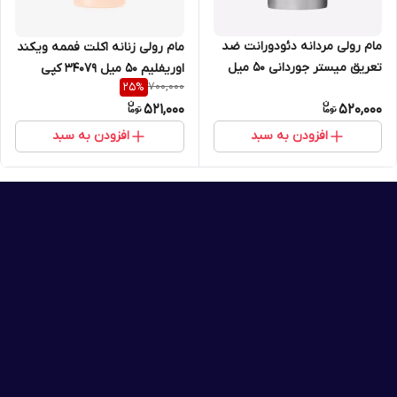
مام رولی مردانه دئودورانت ضد
مام رولی زنانه اکلت فممه ویکند
تعریق میستر جوردانی 50 میل
اوریفلیم 50 میل 34079 کپی
700,000
25
%
اوریفلیم 42524
521,000
520,000
افزودن به سبد
افزودن به سبد