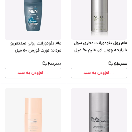
مام رول دئودورانت عطری سول
مام دئودورانت رولی ضدتعریق
با رایحه چوبی اوریفلیم 50 میل
مردانه نورث فورمن 50 میل
32172
اوریفلیم 35880
600,000
510,000
افزودن به سبد
افزودن به سبد