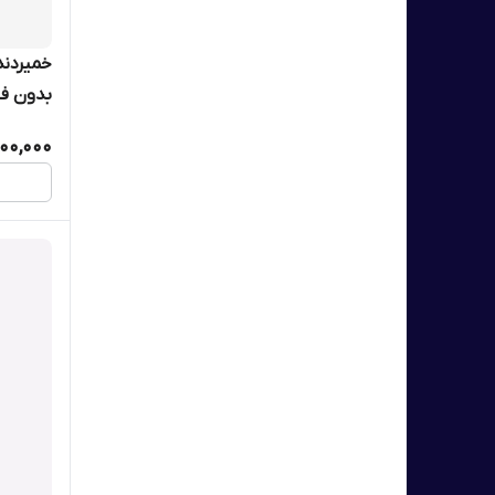
خمیردند
بدون فلور
00,000