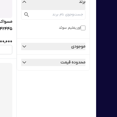
برند
اوریفلیم سوئد
42445
00,000
موجودی
محدوده قیمت