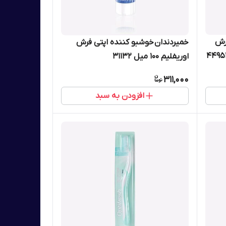
رش
خمیردندان خوشبو کننده اپتی فرش
اوریفلیم 100 میل 31132
311,000
افزودن به سبد