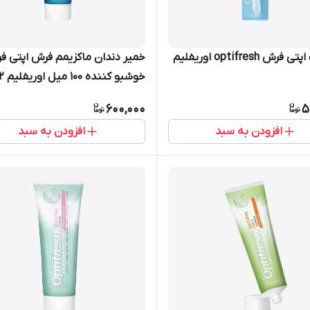
مسواک اپتی فرش optifresh اوریفلیم
خمیر دندان ماکزیمم فرش اپتی ف
خوشبو کننده 100 میل اوریفلیم 44952
600,000
5
افزودن به سبد
افزودن به سبد