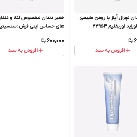
ان نچرال اُیلز با روغن طبیعی
خمیر دندان مخصوص لثه و دندا
اید اوریفلیم 44953
های حساس اپتی فرش ؛سنسیتیو
38873
600,000
6
افزودن به سبد
افزودن به سبد