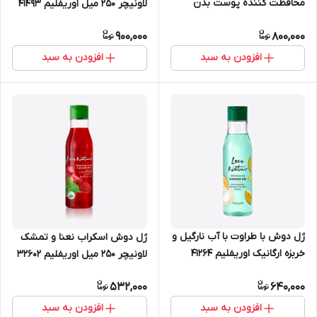
محافظت کننده پوست بدن
لاونیچر 250 میل اوریفلیم 41493
اسنشیالز گلاو با ویتامن E و B3
900,000
800,000
اوریفلیم 250 میل شماره 43919
افزودن به سبد
افزودن به سبد
ژل دوش با طراوت با آب نارگیل و
ژل دوش اسکراب نعنا و تمشک
خربزه ارگانیک اوریفلیم 41264
لاونیچر 250 میل اوریفلیم 32602
532,000
640,000
افزودن به سبد
افزودن به سبد