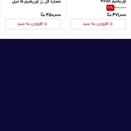
اوریفلیم 41758
عصاره گل رز اوریفلیم 15 میل
600,000
21
%
30861
450,000
471,000
افزودن به سبد
افزودن به سبد