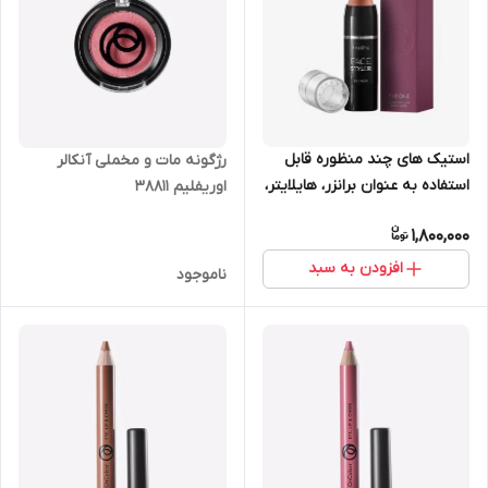
استیک های چند منظوره قابل
رژگونه مات و مخملی آنکالر
استفاده به عنوان برانزر، هایلایتر،
اوریفلیم 38811
رژگونه و کانتور آرایشی دوان
1,800,000
اوریفلیم 36141
افزودن به سبد
ناموجود